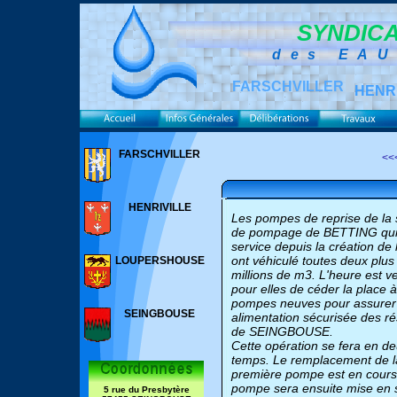
SYNDICA
des EA
FARSCHVILLER
HENR
FARSCHVILLER
<<
HENRIVILLE
Les pompes de reprise de la 
de pompage de BETTING qui
service depuis la création de 
ont véhiculé toutes deux plus
LOUPERSHOUSE
millions de m3. L'heure est 
pour elles de céder la place 
pompes neuves pour assurer
SEINGBOUSE
alimentation sécurisée des ré
de SEINGBOUSE.
Cette opération se fera en d
temps. Le remplacement de l
première pompe est en cours
pompe sera ensuite mise en 
5 rue du Presbytère