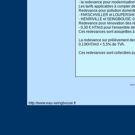
- la redevance pour modernisation
Les tarifs applicables à compter de
Redevance pour pollution domest
- FARSCHVILLER et LOUPERSHO
- HENRIVILLE et SEINGBOUSE: 0
Redevance pour rénovation des ré
- 0,30 € HT/m3 pour l'ensemble 
Ces redevances sont assujetties à
La redevance sur prélèvement des 
0,13€HT/m3 + 5,5% de TVA.
Ces redevances sont collectées pa
<<
http://www.eau-seingbouse.fr