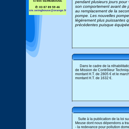
57455 SEINGBOUSE
pendant plusieurs jours pour v
son comportement avant de 
✆: 03 87 89 59 46
sie.seingbouse@orange.fr
au remplacement de la seco
pompe. Les nouvelles pompe
légèrement plus puissantes q
précédentes puisque équipée
Dans le cadre de la réhabilita
de Mission de Contrôleur Techni
montant H.T. de 2805 € et le mar
montant H.T. de 1632 €.
Suite à la publication de la loi 
Meuse dont nous dépendons a tran
- la redevance pour pollution dom