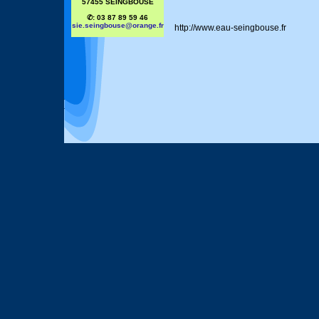
57455 SEINGBOUSE
✆: 03 87 89 59 46
sie.seingbouse@orange.fr
http://www.eau-seingbouse.fr