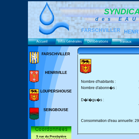
SYNDICA
des EA
FARSCHVILLER
HENR
FARSCHVILLER
HENRIVILLE
Nombre d'habitants :
Nombre d'abonn�s :
LOUPERSHOUSE
D�l�gu�s :
SEINGBOUSE
Consommation d'eau annuelle: 2
5 rue du Presbytère